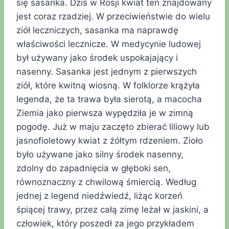
się sasanka. Dziś w Rosji kwiat ten znajdowany
jest coraz rzadziej. W przeciwieństwie do wielu
ziół leczniczych, sasanka ma naprawdę
właściwości lecznicze. W medycynie ludowej
był używany jako środek uspokajający i
nasenny. Sasanka jest jednym z pierwszych
ziół, które kwitną wiosną. W folklorze krążyła
legenda, że ta trawa była sierotą, a macocha
Ziemia jako pierwsza wypędziła je w zimną
pogodę. Już w maju zaczęto zbierać liliowy lub
jasnofioletowy kwiat z żółtym rdzeniem. Zioło
było używane jako silny środek nasenny,
zdolny do zapadnięcia w głęboki sen,
równoznaczny z chwilową śmiercią. Według
jednej z legend niedźwiedź, liżąc korzeń
śpiącej trawy, przez całą zimę leżał w jaskini, a
człowiek, który poszedł za jego przykładem