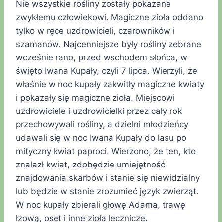
Nie wszystkie rośliny zostały pokazane
zwykłemu człowiekowi. Magiczne zioła oddano
tylko w ręce uzdrowicieli, czarowników i
szamanów. Najcenniejsze były rośliny zebrane
wcześnie rano, przed wschodem słońca, w
święto Iwana Kupały, czyli 7 lipca. Wierzyli, że
właśnie w noc kupały zakwitły magiczne kwiaty
i pokazały się magiczne zioła. Miejscowi
uzdrowiciele i uzdrowicielki przez cały rok
przechowywali rośliny, a dzielni młodzieńcy
udawali się w noc Iwana Kupały do lasu po
mityczny kwiat paproci. Wierzono, że ten, kto
znalazł kwiat, zdobędzie umiejętność
znajdowania skarbów i stanie się niewidzialny
lub będzie w stanie zrozumieć język zwierząt.
W noc kupały zbierali głowę Adama, trawę
łzową, oset i inne zioła lecznicze.