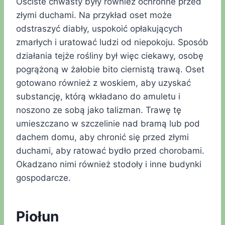
Ościste chwasty były również ochronne przed
złymi duchami. Na przykład oset może
odstraszyć diabły, uspokoić opłakujących
zmarłych i uratować ludzi od niepokoju. Sposób
działania tejże rośliny był więc ciekawy, osobę
pogrążoną w żałobie bito ciernistą trawą. Oset
gotowano również z woskiem, aby uzyskać
substancję, którą wkładano do amuletu i
noszono ze sobą jako talizman. Trawę tę
umieszczano w szczelinie nad bramą lub pod
dachem domu, aby chronić się przed złymi
duchami, aby ratować bydło przed chorobami.
Okadzano nimi również stodoły i inne budynki
gospodarcze.
Piołun