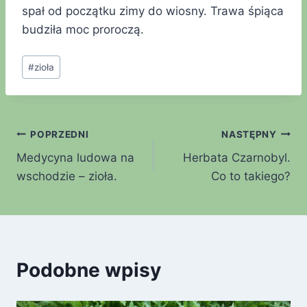
spał od początku zimy do wiosny. Trawa śpiąca
budziła moc proroczą.
#
zioła
POPRZEDNI
NASTĘPNY
Medycyna ludowa na
Herbata Czarnobyl.
wschodzie – zioła.
Co to takiego?
Podobne wpisy