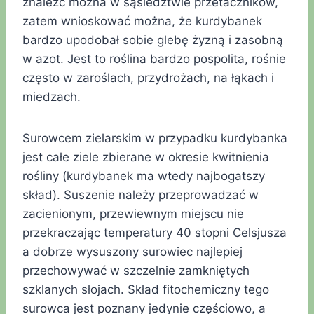
znaleźć można w sąsiedztwie przetaczników,
zatem wnioskować można, że kurdybanek
bardzo upodobał sobie glebę żyzną i zasobną
w azot. Jest to roślina bardzo pospolita, rośnie
często w zaroślach, przydrożach, na łąkach i
miedzach.
Surowcem zielarskim w przypadku kurdybanka
jest całe ziele zbierane w okresie kwitnienia
rośliny (kurdybanek ma wtedy najbogatszy
skład). Suszenie należy przeprowadzać w
zacienionym, przewiewnym miejscu nie
przekraczając temperatury 40 stopni Celsjusza
a dobrze wysuszony surowiec najlepiej
przechowywać w szczelnie zamkniętych
szklanych słojach. Skład fitochemiczny tego
surowca jest poznany jedynie częściowo, a