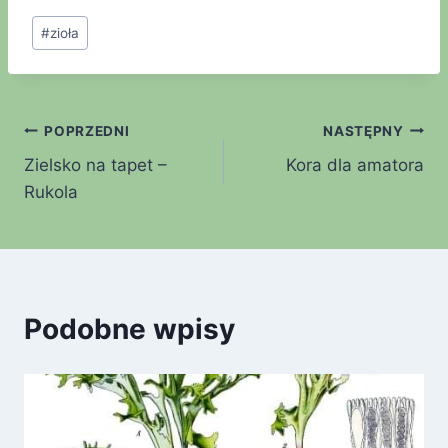
#
zioła
POPRZEDNI
NASTĘPNY
Zielsko na tapet –
Kora dla amatora
Rukola
Podobne wpisy