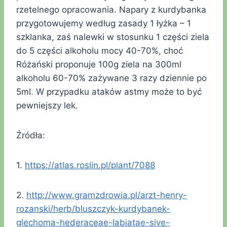
rzetelnego opracowania. Napary z kurdybanka
przygotowujemy według zasady 1 łyżka – 1
szklanka, zaś nalewki w stosunku 1 części ziela
do 5 części alkoholu mocy 40-70%, choć
Różański proponuje 100g ziela na 300ml
alkoholu 60-70% zażywane 3 razy dziennie po
5ml. W przypadku ataków astmy może to być
pewniejszy lek.
Źródła:
1.
https://atlas.roslin.pl/plant/7088
2.
http://www.gramzdrowia.pl/arzt-henry-
rozanski/herb/bluszczyk-kurdybanek-
glechoma-hederaceae-labiatae-sive-